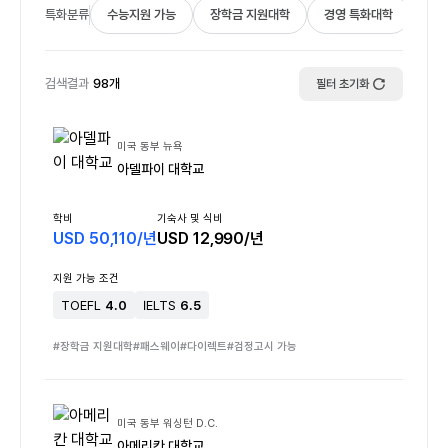
특화분류
수능지원 가능
장학금 지원대학
경영 특화대학
항공
검색결과
98
개
필터 초기화
미국 동부 뉴욕
아델파이 대학교
학비
기숙사 및 식비
USD
50,110
/
년
USD
12,990
/
년
지원 가능 조건
TOEFL
4.0
IELTS
6.5
#
장학금 지원대학
#
패스웨이
#
다이렉트
#
검정고시 가능
미국 동부 워싱턴 D.C.
아메리칸 대학교