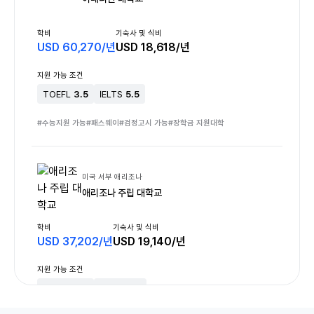
학비
기숙사 및 식비
USD
60,270
/
년
USD
18,618
/
년
지원 가능 조건
TOEFL
3.5
IELTS
5.5
#
수능지원 가능
#
패스웨이
#
검정고시 가능
#
장학금 지원대학
미국 서부 애리조나
애리조나 주립 대학교
학비
기숙사 및 식비
USD
37,202
/
년
USD
19,140
/
년
지원 가능 조건
TOEFL
3.5
IELTS
6.0