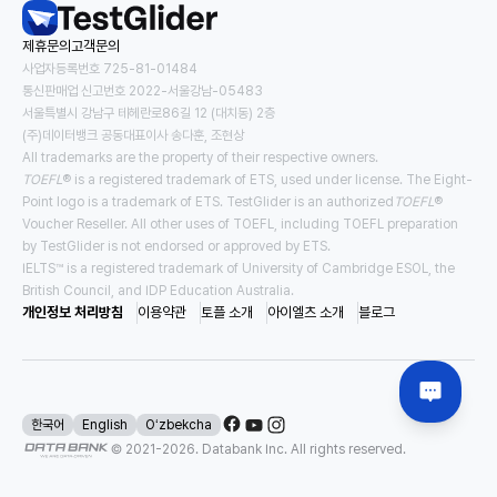
USD
23,522
/
년
USD
13,167
/
년
제휴문의
고객문의
지원 가능 조건
사업자등록번호 725-81-01484
통신판매업 신고번호 2022-서울강남-05483
TOEFL
3.0
IELTS
5.5
서울특별시 강남구 테헤란로86길 12 (대치동) 2층
(주)데이터뱅크 공동대표이사 송다훈, 조현상
#
다이렉트
#
패스웨이
All trademarks are the property of their respective owners.
TOEFL
® is a registered trademark of ETS, used under license. The Eight-
Point logo is a trademark of ETS. TestGlider is an authorized
TOEFL
®
Voucher Reseller. All other uses of TOEFL, including TOEFL preparation
미국 동부 뉴욕
by TestGlider is not endorsed or approved by ETS.
뉴욕 주립 대학교 빙엄턴
IELTS™ is a registered trademark of University of Cambridge ESOL, the
British Council, and IDP Education Australia.
학비
기숙사 및 식비
개인정보 처리방침
이용약관
토플 소개
아이엘츠 소개
블로그
USD
28,970
/
년
USD
19,477
/
년
지원 가능 조건
수능영어
1등급
TOEFL
4.0
IELTS
6.5
한국어
English
Oʻzbekcha
#
다이렉트
#
장학금 지원대학
#
합리적인 학비
#
미국 TOP100
© 2021-
2026
. Databank Inc. All rights reserved.
#
뉴욕주립대 BIG4
#
공인영어성적 면제
#
검정고시 가능
#
수능지원 가능