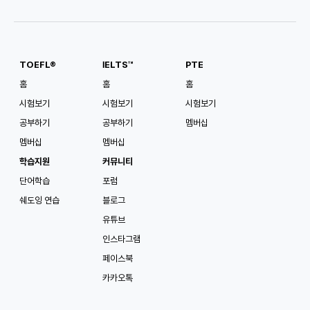
#
장학금 지원대학
#
패스웨이
#
다이렉트
미국 남부 앨라배마
TOEFL®
IELTS™
PTE
오번 대학교
홈
홈
홈
시험보기
시험보기
시험보기
학비
기숙사 및 식비
USD
35,182
/
년
USD
15,000
/
년
공부하기
공부하기
멤버십
멤버십
멤버십
지원 가능 조건
학습지원
커뮤니티
TOEFL
4.0
IELTS
6.5
단어학습
포럼
#
패스웨이
#
다이렉트
#
수능지원 가능
#
검정고시 가능
#
미국 TOP100
쉐도잉 연습
블로그
#
장학금 지원대학
유튜브
인스타그램
페이스북
미국 남부 앨라배마
오번 대학교 몽고메리
카카오톡
학비
기숙사 및 식비